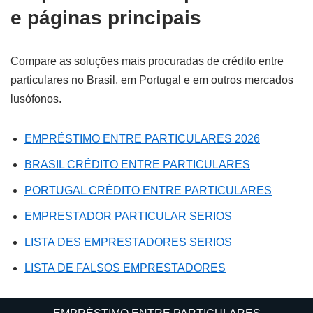
e páginas principais
Compare as soluções mais procuradas de crédito entre
particulares no Brasil, em Portugal e em outros mercados
lusófonos.
EMPRÉSTIMO ENTRE PARTICULARES 2026
BRASIL CRÉDITO ENTRE PARTICULARES
PORTUGAL CRÉDITO ENTRE PARTICULARES
EMPRESTADOR PARTICULAR SERIOS
LISTA DES EMPRESTADORES SERIOS
LISTA DE FALSOS EMPRESTADORES